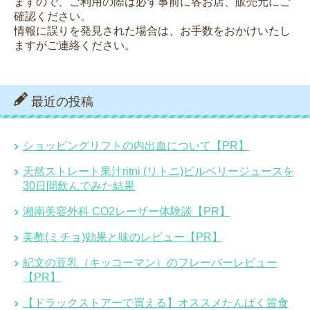
ますので、ご利用の際は必ず事前に各お店、販売元にご
確認ください。
情報に誤りを発見された場合は、お手数をおかけいたし
ますがご連絡ください。
最近の投稿
ショッピングリフトの内出血について【PR】
天然ストレート果汁ritni (リトニ)ビルベリージュースを
30日間飲んでみた結果
湘南美容外科 CO2レーザー体験談【PR】
美酢(ミチョ)効果と味のレビュー【PR】
紀文の豆乳（キッコーマン）のフレーバーレビュー
【PR】
【ドラックストアーで買える】オススメたんぱく質食