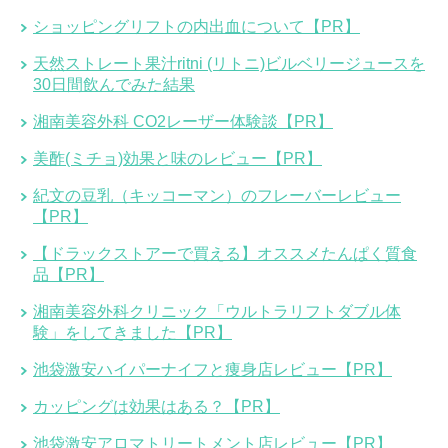
ショッピングリフトの内出血について【PR】
天然ストレート果汁ritni (リトニ)ビルベリージュースを
30日間飲んでみた結果
湘南美容外科 CO2レーザー体験談【PR】
美酢(ミチョ)効果と味のレビュー【PR】
紀文の豆乳（キッコーマン）のフレーバーレビュー
【PR】
【ドラックストアーで買える】オススメたんぱく質食
品【PR】
湘南美容外科クリニック「ウルトラリフトダブル体
験」をしてきました【PR】
池袋激安ハイパーナイフと痩身店レビュー【PR】
カッピングは効果はある？【PR】
池袋激安アロマトリートメント店レビュー【PR】