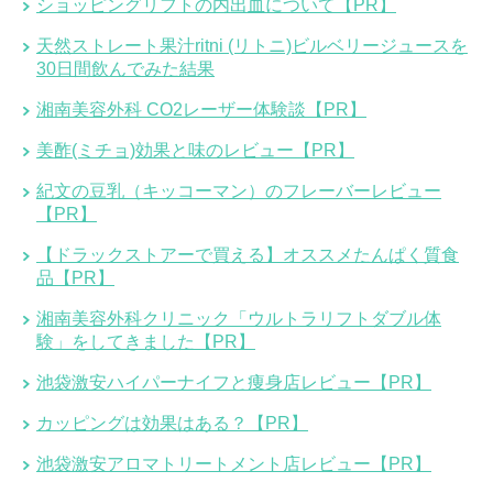
ショッピングリフトの内出血について【PR】
天然ストレート果汁ritni (リトニ)ビルベリージュースを
30日間飲んでみた結果
湘南美容外科 CO2レーザー体験談【PR】
美酢(ミチョ)効果と味のレビュー【PR】
紀文の豆乳（キッコーマン）のフレーバーレビュー
【PR】
【ドラックストアーで買える】オススメたんぱく質食
品【PR】
湘南美容外科クリニック「ウルトラリフトダブル体
験」をしてきました【PR】
池袋激安ハイパーナイフと痩身店レビュー【PR】
カッピングは効果はある？【PR】
池袋激安アロマトリートメント店レビュー【PR】