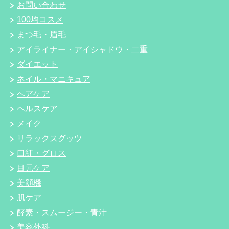
お問い合わせ
100均コスメ
まつ毛・眉毛
アイライナー・アイシャドウ・二重
ダイエット
ネイル・マニキュア
ヘアケア
ヘルスケア
メイク
リラックスグッツ
口紅・グロス
目元ケア
美顔機
肌ケア
酵素・スムージー・青汁
美容外科