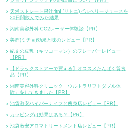
ショッピングリフトの内出血について【PR】
天然ストレート果汁ritni (リトニ)ビルベリージュースを
30日間飲んでみた結果
湘南美容外科 CO2レーザー体験談【PR】
美酢(ミチョ)効果と味のレビュー【PR】
紀文の豆乳（キッコーマン）のフレーバーレビュー
【PR】
【ドラックストアーで買える】オススメたんぱく質食
品【PR】
湘南美容外科クリニック「ウルトラリフトダブル体
験」をしてきました【PR】
池袋激安ハイパーナイフと痩身店レビュー【PR】
カッピングは効果はある？【PR】
池袋激安アロマトリートメント店レビュー【PR】