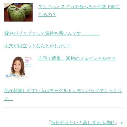
てんぷらとスイカを食べると何故下痢に
なるの？
背中がブツブツして気持ち悪いんです、、、。
毛穴が目立つ！なんとかしたい！
自宅で簡単、30秒のフェイシャルケア
肌が乾燥しやすい人はヨーグルトレモンパックでしっとり
と。
「
毎日やりたい！蒸しタオル洗顔
」