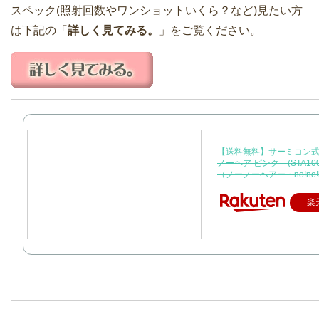
スペック(照射回数やワンショットいくら？など)見たい方
は下記の「
詳しく見てみる。
」をご覧ください。
【送料無料】サーミコン式
ノーヘア ピンク (STA1
（ノーノーヘアー・no!no!
楽