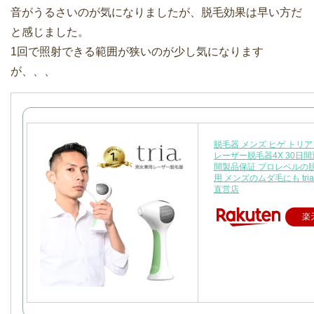
音がうるさいのが気になりましたが、脱毛効果は早い方だ
と感じました。
1回で照射できる範囲が狭いのが少し気になります
が、、、
脱毛器 メンズ ヒゲ トリ
レーザー脱毛器4X 30日間
間製品保証 プロレベルの
用 メンズのムダ毛にも tr
直営店
楽