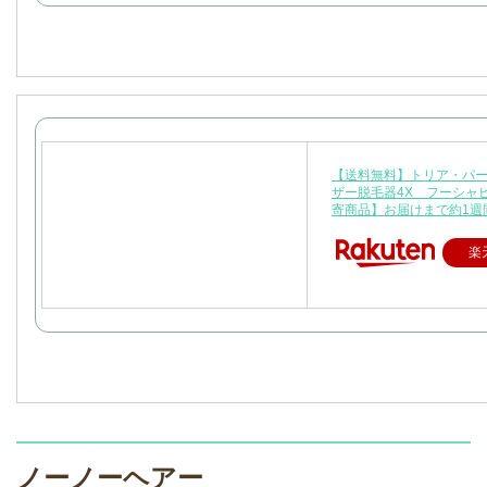
【送料無料】トリア・パ
ザー脱毛器4X フーシャ
寄商品】お届けまで約1週
楽
ノーノーヘアー