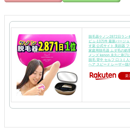
脱毛器ケノン2872日ラン
ビュ-13万件 最新バージョ
す楽 公式サイト 美顔器 フ
家庭用脱毛器 ムダ毛の処理
メンズ kenon 永久に剃刀は
脱毛 背中 セルフ 口コミ人
ヘア スピード レーザー脱毛
楽