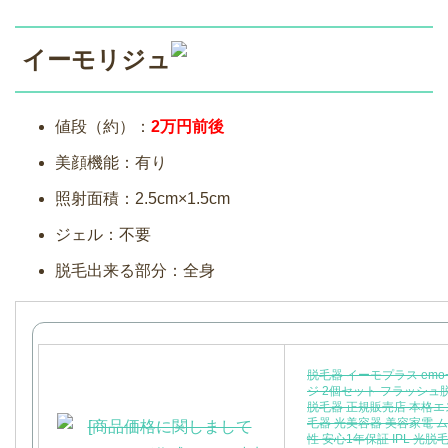
イーモリジュ
値段（約）：
2万円前後
美顔機能：有り
照射面積：2.5cm×1.5cm
ジェル：不要
脱毛出来る部分：全身
脱毛器 イーモプラス emo
ジ 2個セット フラッシュ
脱毛器 正規販売店 本格
毛器 光美容器 美容家電 
性 安心1年保証 IPL 光脱