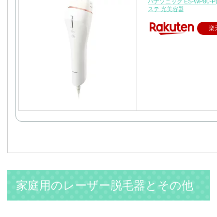
パナソニック ES-WP80-P
ステ 光美容器
楽
家庭用のレーザー脱毛器とその他