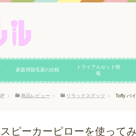
ビ
トライアルセット情
家庭用脱毛器の比較
報
OP
商品レビュー
リラックスグッツ
Toff
ート スピーカーピローを使って