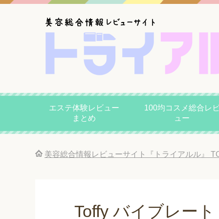
エステ体験レビュー
100均コスメ総合レ
まとめ
ュー
美容総合情報レビューサイト『トライアルル』
T
Toffy バイブレ