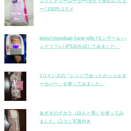
スリミティーローラー(ボディ用)のレビュ
ー│100均コスメ
breoのmondiale hand refle (モンデール ハ
ンドリフレ) iP520を試してみました。
3コインズの『レンジであったかショルダ
ーカバー』を使ってみました。
あずきのチカラ（目もと用）を使ってみ
ました。口コミ写真付き