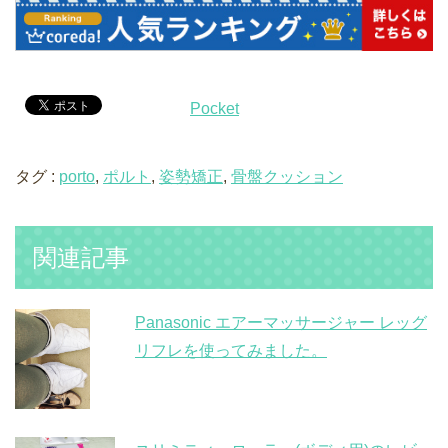
Pocket
タグ :
porto
,
ポルト
,
姿勢矯正
,
骨盤クッション
関連記事
Panasonic エアーマッサージャー レッグ
リフレを使ってみました。