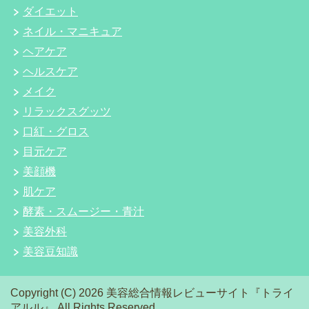
ダイエット
ネイル・マニキュア
ヘアケア
ヘルスケア
メイク
リラックスグッツ
口紅・グロス
目元ケア
美顔機
肌ケア
酵素・スムージー・青汁
美容外科
美容豆知識
Copyright (C) 2026 美容総合情報レビューサイト『トライ
アルル』
All Rights Reserved.