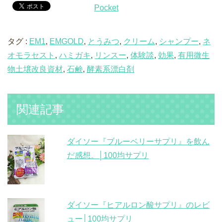
Pocket
タグ :
EM1
,
EMGOLD
,
とうみつ
,
クリーム
,
シャンプー
,
ネ
オモラセスト
,
ハミガキ
,
リンスー
,
体験談
,
効果
,
有用微生
物土壌改良資材
,
石鹸
,
酵素系漂白剤
関連記事
ダイソー『ブルーベリーサプリ』を飲ん
だ感想。│100均サプリ
ダイソー『ヒアルロン酸サプリ』のレビ
ュー│100均サプリ