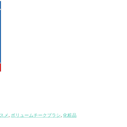
スメ
,
ボリュームチークブラシ
,
化粧品