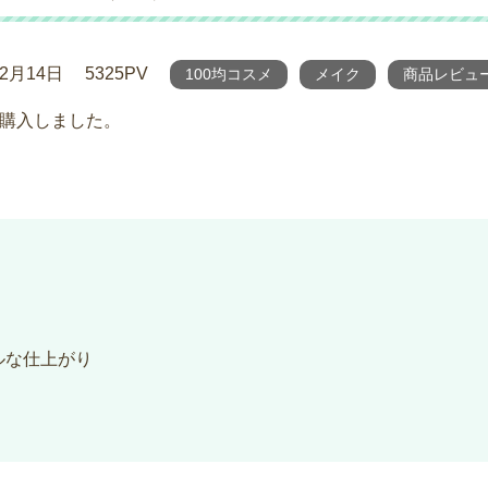
年2月14日
5325PV
100均コスメ
メイク
商品レビュ
を購入しました。
ルな仕上がり