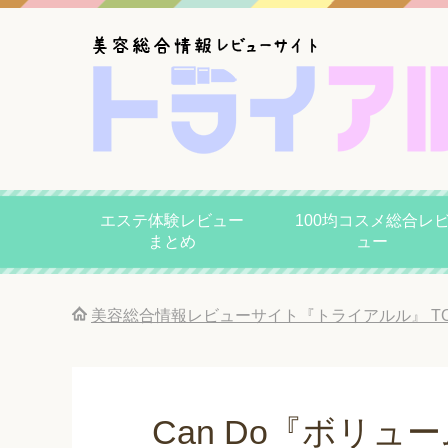
エステ体験レビュー
100均コスメ総合レ
まとめ
ュー
美容総合情報レビューサイト『トライアルル』
T
Can Do『ボリ