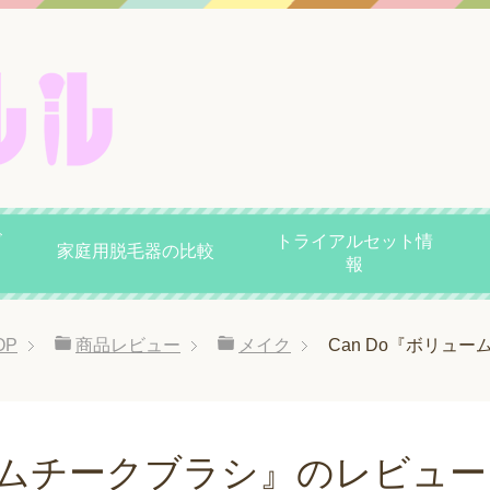
ビ
トライアルセット情
家庭用脱毛器の比較
報
OP
商品レビュー
メイク
Can Do『ボリュ
ュームチークブラシ』のレビュー