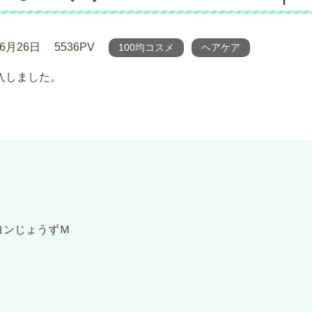
年6月26日
5536PV
100均コスメ
ヘアケア
入しました。
ヨンじょうずＭ
！