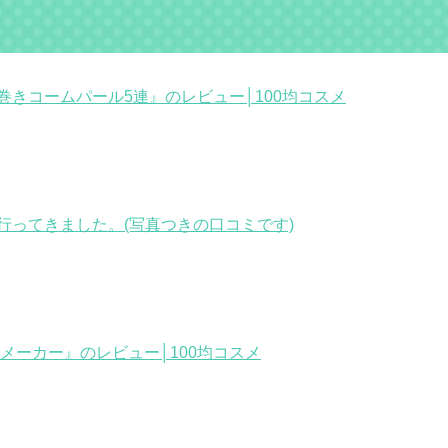
巻きコームパール5連』のレビュー│100均コスメ
)に行ってきました。(写真つきの口コミです)
メーカー』のレビュー│100均コスメ