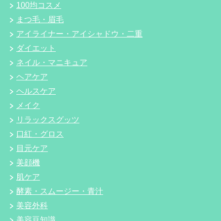
100均コスメ
まつ毛・眉毛
アイライナー・アイシャドウ・二重
ダイエット
ネイル・マニキュア
ヘアケア
ヘルスケア
メイク
リラックスグッツ
口紅・グロス
目元ケア
美顔機
肌ケア
酵素・スムージー・青汁
美容外科
美容豆知識