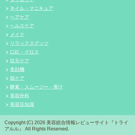
ネイル・マニキュア
ヘアケア
ヘルスケア
メイク
リラックスグッツ
口紅・グロス
目元ケア
美顔機
肌ケア
酵素・スムージー・青汁
美容外科
美容豆知識
Copyright (C) 2026 美容総合情報レビューサイト『トライ
アルル』
All Rights Reserved.