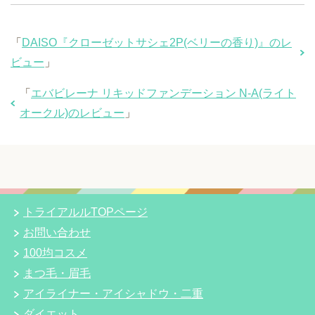
「
DAISO『クローゼットサシェ2P(ベリーの香り)』のレ
ビュー
」
「
エバビレーナ リキッドファンデーション N-A(ライト
オークル)のレビュー
」
トライアルルTOPページ
お問い合わせ
100均コスメ
まつ毛・眉毛
アイライナー・アイシャドウ・二重
ダイエット