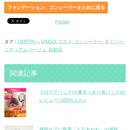
ファンデーション、コンシーラーまとめに戻る
Pocket
タグ :
100円均一
,
DAISO
,
コスメ
,
コンシーラー
,
ダイソー
,
ミディアムベージュ
,
化粧品
関連記事
プロケアパック(小鼻すっきり炭パック)の
レビュー│100均コスメ
感想ケアに最適『どろあわわ』の感想