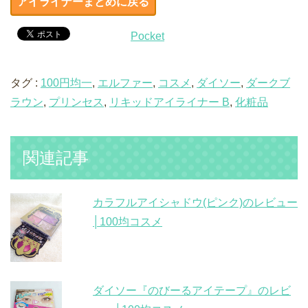
アイライナーまとめに戻る
Pocket
タグ :
100円均一
,
エルファー
,
コスメ
,
ダイソー
,
ダークブ
ラウン
,
プリンセス
,
リキッドアイライナー B
,
化粧品
関連記事
カラフルアイシャドウ(ピンク)のレビュー
│100均コスメ
ダイソー『のびーるアイテープ』のレビ