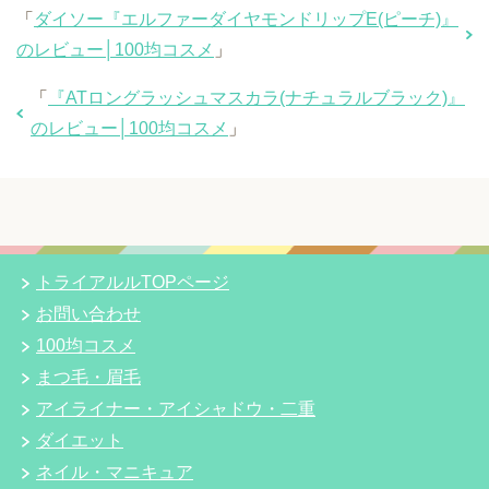
「
ダイソー『エルファーダイヤモンドリップE(ピーチ)』
のレビュー│100均コスメ
」
「
『ATロングラッシュマスカラ(ナチュラルブラック)』
のレビュー│100均コスメ
」
トライアルルTOPページ
お問い合わせ
100均コスメ
まつ毛・眉毛
アイライナー・アイシャドウ・二重
ダイエット
ネイル・マニキュア