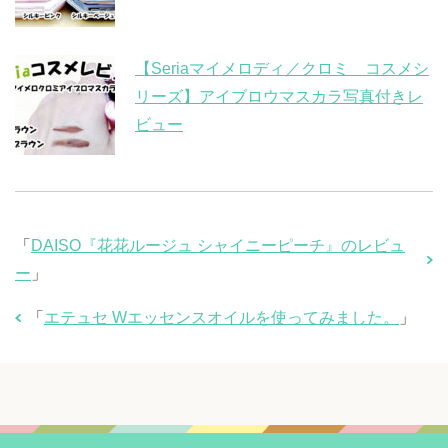
【Seriaマイメロディ／クロミ コスメシ
リーズ】アイブロウマスカラ写真付きレ
ビュー
「
DAISO『花花ルージュ シャイニーピーチ』のレビュ
ー
」
「
エテュセ Wエッセンスオイルを使ってみました。
」