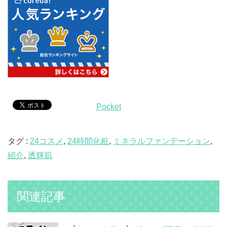
Pocket
タグ :
24コスメ
,
24時間化粧
,
ミネラルファンデーション
,
紹介
,
透輝肌
関連記事