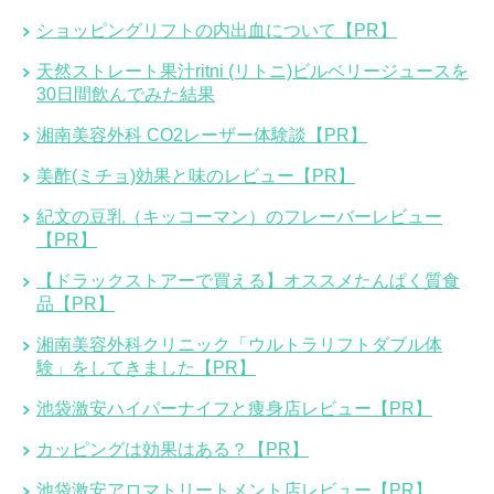
ショッピングリフトの内出血について【PR】
天然ストレート果汁ritni (リトニ)ビルベリージュースを
30日間飲んでみた結果
湘南美容外科 CO2レーザー体験談【PR】
美酢(ミチョ)効果と味のレビュー【PR】
紀文の豆乳（キッコーマン）のフレーバーレビュー
【PR】
【ドラックストアーで買える】オススメたんぱく質食
品【PR】
湘南美容外科クリニック「ウルトラリフトダブル体
験」をしてきました【PR】
池袋激安ハイパーナイフと痩身店レビュー【PR】
カッピングは効果はある？【PR】
池袋激安アロマトリートメント店レビュー【PR】