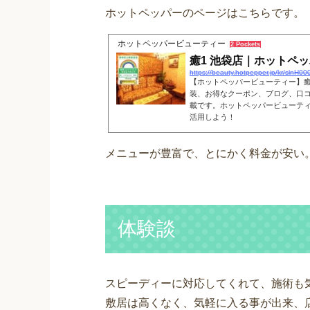
ホットペッパーのページはこちらです。
ホットペッパービューティー
2 Pockets
癒1 池袋店｜ホットペ
https://beauty.hotpepper.jp/kr/slnH0
【ホットペッパービューティー】癒
装、お得なクーポン、ブログ、口
載です。ホットペッパービューティ
活用しよう！
メニューが豊富で、とにかく料金が安い
体験談
スピーディーに対応してくれて、施術も
敷居は高くなく、気軽に入る事が出来、