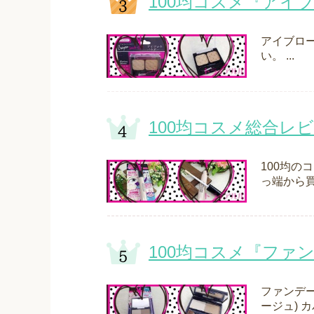
100均コスメ『アイ
アイブロー
い。 ...
100均コスメ総合レ
100均の
っ端から買
100均コスメ『ファ
ファンデー
ージュ) カバ