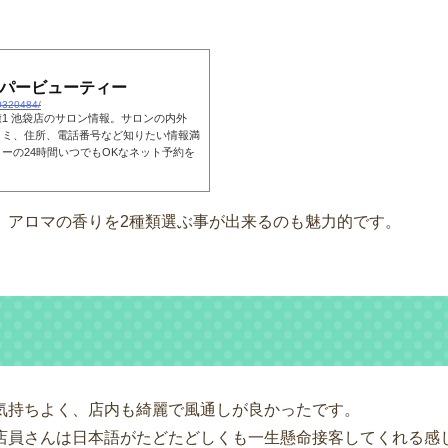
ッパービューティー
00320484/
1 池袋店のサロン情報。サロンの内外
コミ、住所、電話番号など知りたい情報満
ーの24時間いつでもOKなネット予約を
。アロマの香りを2種類選ぶ事が出来るのも魅力的です。
気持ちよく、店内も綺麗で風通しが良かったです。
店員さんは日本語がたどたどしくも一生懸命接客してくれる感