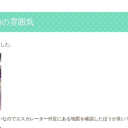
内の雰囲気
ました。
いなのでエスカレーター付近にある地図を確認したほうが良い