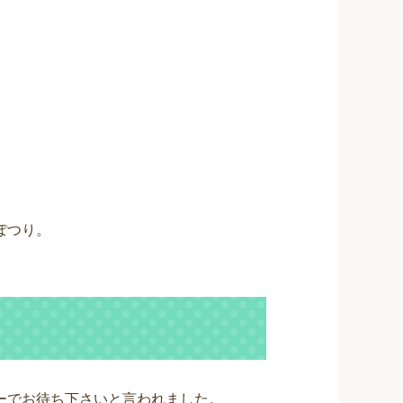
ぽつり。
ーでお待ち下さいと言われました。