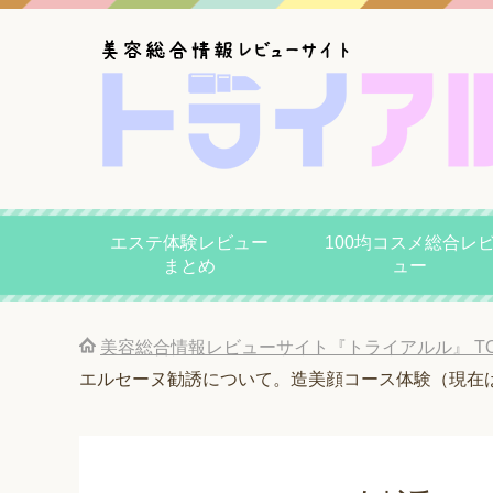
エステ体験レビュー
100均コスメ総合レ
まとめ
ュー
美容総合情報レビューサイト『トライアルル』
T
エルセーヌ勧誘について。造美顔コース体験（現在