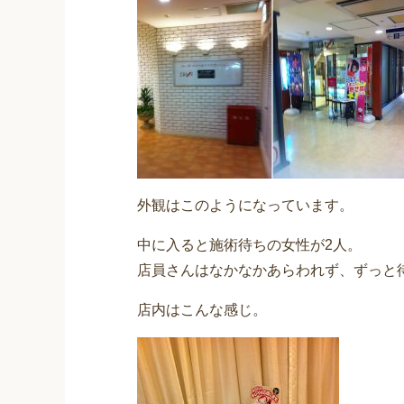
外観はこのようになっています。
中に入ると施術待ちの女性が2人。
店員さんはなかなかあらわれず、ずっと
店内はこんな感じ。