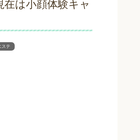
現在は小顔体験キャ
エステ