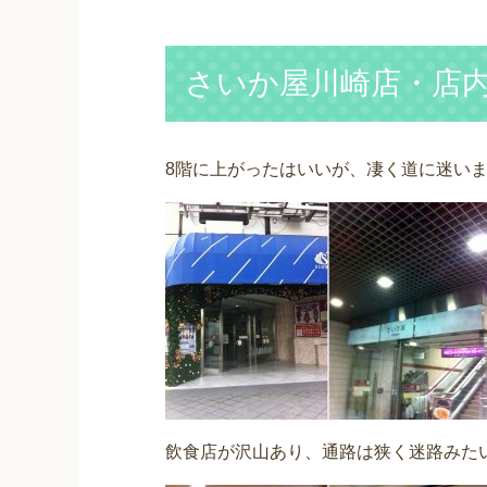
さいか屋川崎店・店
8階に上がったはいいが、凄く道に迷い
飲食店が沢山あり、通路は狭く迷路みた