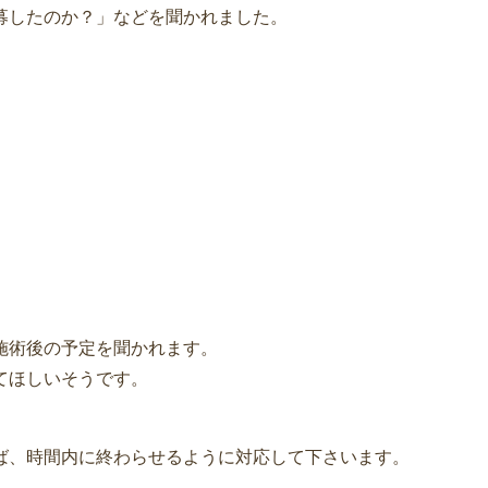
募したのか？」などを聞かれました。
施術後の予定を聞かれます。
てほしいそうです。
。
ば、時間内に終わらせるように対応して下さいます。