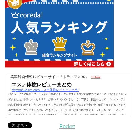
美容総合情報レビューサイト『トライアルル』
1 User
エステ体験レビューまとめ
http://hoke-ryo.com/エステ体験レビューまとめ/
脱毛ル・ソニア痩身、フェイシャル、脱毛とトータルエステサロンで背中のにきびケア＋脱毛をおこなっ
てきました。非常にホスピタリティが高いサロンでやさしくて、丁寧で、勧誘がなくて…『ル・ソニア』
の脱毛体験レポートを見てみるキレイモ今までの脱毛に関する悩みや不安が全て解消されている！という
事で実際にカウンセリングに行ってきました。しかしやっぱり月額にはデメリットもあって…『キレイ
モ』の脱毛体験レポートを見てみるRINRINあまり有名ではないが、脱毛最安値に挑戦中のRinRin。本当に
安いの？安くから悪いサロンじゃ...
Pocket