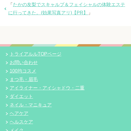
「
たかの友梨でスキャルプ＆フェイシャルの体験エステ
に行ってきた。(効果写真アリ)【PR】
」
トライアルルTOPページ
お問い合わせ
100均コスメ
まつ毛・眉毛
アイライナー・アイシャドウ・二重
ダイエット
ネイル・マニキュア
ヘアケア
ヘルスケア
メイク