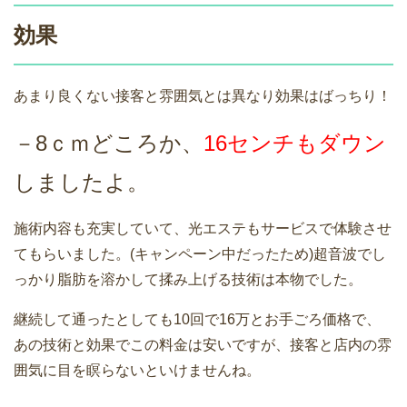
効果
あまり良くない接客と雰囲気とは異なり効果はばっちり！
－8ｃｍどころか、
16センチもダウン
しましたよ。
施術内容も充実していて、光エステもサービスで体験させ
てもらいました。(キャンペーン中だったため)超音波でし
っかり脂肪を溶かして揉み上げる技術は本物でした。
継続して通ったとしても10回で16万とお手ごろ価格で、
あの技術と効果でこの料金は安いですが、接客と店内の雰
囲気に目を瞑らないといけませんね。