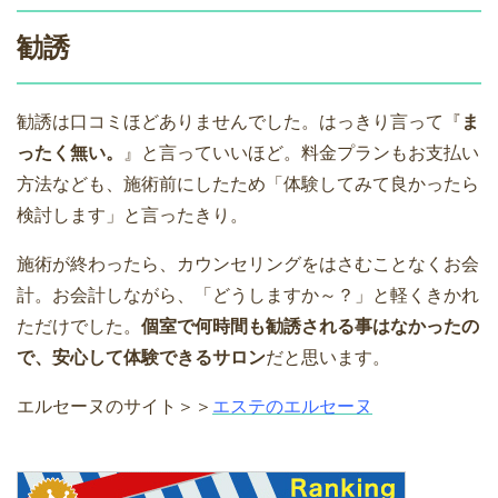
勧誘
勧誘は口コミほどありませんでした。はっきり言って『
ま
ったく無い。
』と言っていいほど。料金プランもお支払い
方法なども、施術前にしたため「体験してみて良かったら
検討します」と言ったきり。
施術が終わったら、カウンセリングをはさむことなくお会
計。お会計しながら、「どうしますか～？」と軽くきかれ
ただけでした。
個室で何時間も勧誘される事はなかったの
で、安心して体験できるサロン
だと思います。
エルセーヌのサイト＞＞
エステのエルセーヌ