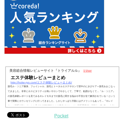
美容総合情報レビューサイト『トライアルル』
1 User
エステ体験レビューまとめ
http://hoke-ryo.com/エステ体験レビューまとめ/
脱毛ル・ソニア痩身、フェイシャル、脱毛とトータルエステサロンで背中のにきびケア＋脱毛をおこなっ
てきました。非常にホスピタリティが高いサロンでやさしくて、丁寧で、勧誘がなくて…『ル・ソニア』
の脱毛体験レポートを見てみるキレイモ今までの脱毛に関する悩みや不安が全て解消されている！という
事で実際にカウンセリングに行ってきました。しかしやっぱり月額にはデメリットもあって…『キレイ
モ』の脱毛体験レポートを見てみるRINRINあまり有名ではないが、脱毛最安値に挑戦中のRinRin。本当に
安いの？安くから悪いサロンじゃ...
Pocket