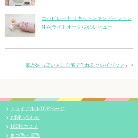
エバビレーナ リキッドファンデーション
N-A(ライトオークル)のレビュー
「
肌が油っぽい人に自宅で作れるクレイパック
」
トライアルルTOPページ
お問い合わせ
100均コスメ
まつ毛・眉毛