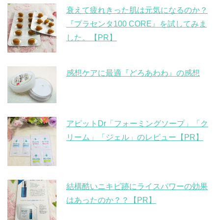
衰えて疲れきった肌は元気になるのか？
『プラセンタ100 CORE』を試してみま
した。【PR】
感想ケアに最適『どろあわわ』の感想
アピットDr「フォーミングソープ」「ク
リーム」「ジェル」のレビュー【PR】
結構酷いニキビ跡にライスパワーの効果
はあったのか？？【PR】